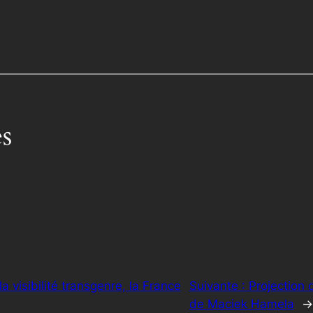
s
a visibilité transgenre, la France
Suivante :
Projection d
de Maciek Hamela
→