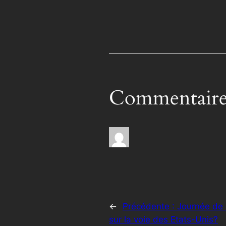
Commentaire
←
Précédente :
Journée de l
sur la voie des Etats-Unis?