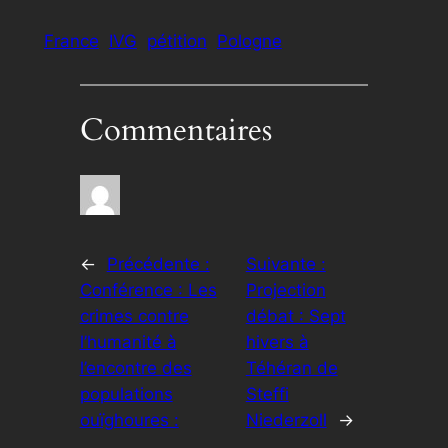
France
IVG
pétition
Pologne
Commentaires
←
Précédente :
Suivante :
Conférence : Les
Projection
crimes contre
débat : Sept
l’humanité à
hivers à
l’encontre des
Téhéran de
populations
Steffi
ouïghoures :
Niederzoll
→